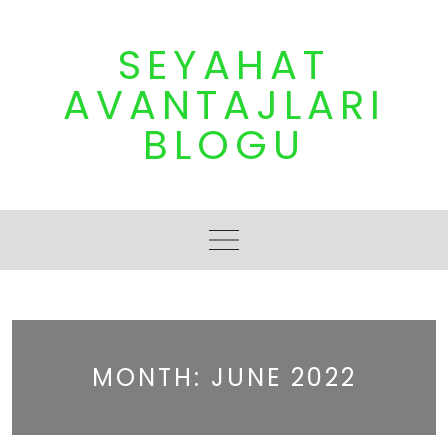
Skip
to
SEYAHAT
content
AVANTAJLARI
BLOGU
MONTH:
JUNE 2022